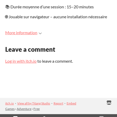
📚 Durée moyenne d’une session : 15–20 minutes
🌐 Jouable sur navigateur – aucune installation nécessaire
More information
Leave a comment
Log in with itch.io
to leave a comment.
itch.io
·
View all by Titang Studio
·
Report
·
Embed
Games
›
Adventure
›
Free